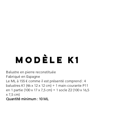
modèle K1
Balustre en pierre reconstituée​
Fabriqué en Espagne
Le ML à 155 € comme il est présenté comprend : 4
balustres K1 (46 x 12 x 12 cm) + 1 main-courante P11
en 1 partie (100 x 17 x 7,5 cm) + 1 socle Z2 (100 x 16,5
x 7,5 cm)
Quantité minimum : 10 ML